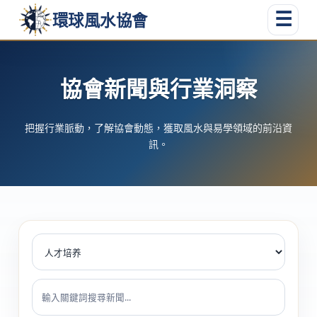
環球風水協會
☰
跳轉到主要內容
協會新聞與行業洞察
把握行業脈動，了解協會動態，獲取風水與易學領域的前沿資
訊。
新聞篩選器
新聞分類
關鍵詞搜尋